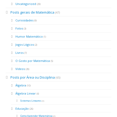
Uncategorized
(29)
Posts gerais de Matemática
(47)
Curiosidades
(9)
Fotos
(3)
Humor Matemático
(1)
Jogos Lógicos
(2)
Livros
(7)
O Gosto por Matemática
(5)
Vídeos
(28)
Posts por Área ou Disciplina
(65)
Álgebra
(10)
Álgebra Linear
(4)
Sistemas Lineares
(3)
Educação
(26)
Como Aprender Matemática
(2)