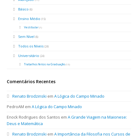
Básico
(6)
Ensino Médio
(15)
Vestibular
(1)
Sem Nível
(8)
Todos os Níveis
(24)
Universitário
(24)
Trabalhos feitos na Graduação
(13)
Comentários Recentes
Renato Brodzinski
em
A Lógica do Campo Minado
PedroAM
em
A Lógica do Campo Minado
Enock Rodrigues dos Santos
em
A Grande Viagem na Maionese:
Deus e Matemática
Renato Brodzinski
em
A Importância da Filosofia nos Cursos de