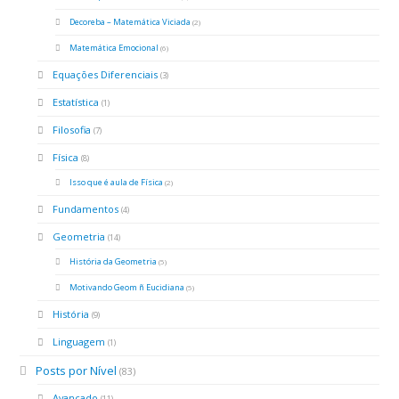
Decoreba – Matemática Viciada
(2)
Matemática Emocional
(6)
Equações Diferenciais
(3)
Estatística
(1)
Filosofia
(7)
Física
(8)
Isso que é aula de Física
(2)
Fundamentos
(4)
Geometria
(14)
História da Geometria
(5)
Motivando Geom ñ Eucidiana
(5)
História
(9)
Linguagem
(1)
Posts por Nível
(83)
Avançado
(11)