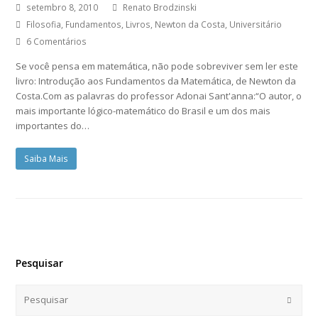
setembro 8, 2010
Renato Brodzinski
Filosofia
,
Fundamentos
,
Livros
,
Newton da Costa
,
Universitário
6 Comentários
Se você pensa em matemática, não pode sobreviver sem ler este
livro: Introdução aos Fundamentos da Matemática, de Newton da
Costa.Com as palavras do professor Adonai Sant'anna:“O autor, o
mais importante lógico-matemático do Brasil e um dos mais
importantes do…
Saiba Mais
Pesquisar