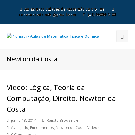
Aulas particulares de Matemática on-line.
renatobrodzinski@gmail.com
(41) 99856-2185
Newton da Costa
Vídeo: Lógica, Teoria da
Computação, Direito. Newton da
Costa
junho 13, 2014
Renato Brodzinski
Avançado
,
Fundamentos
,
Newton da Costa
,
Vídeos
0 Comentários