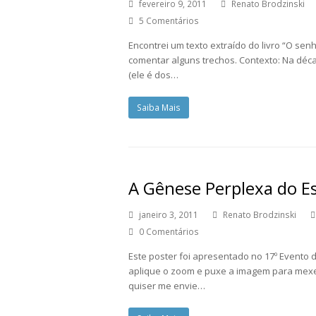
fevereiro 9, 2011
Renato Brodzinski
5 Comentários
Encontrei um texto extraído do livro “O sen
comentar alguns trechos. Contexto: Na déca
(ele é dos…
Saiba Mais
A Gênese Perplexa do E
janeiro 3, 2011
Renato Brodzinski
0 Comentários
Este poster foi apresentado no 17º Evento de
aplique o zoom e puxe a imagem para mexer
quiser me envie…