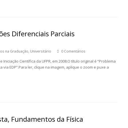
ões Diferenciais Parciais
itos na Graduação
,
Universitário
0 Comentários
 Iniciação Científica da UFPR, em 2008.O título original é “Problema
a via EDP”.Para ler, clique na imagem, aplique o zoom e puxe a
sta, Fundamentos da Física