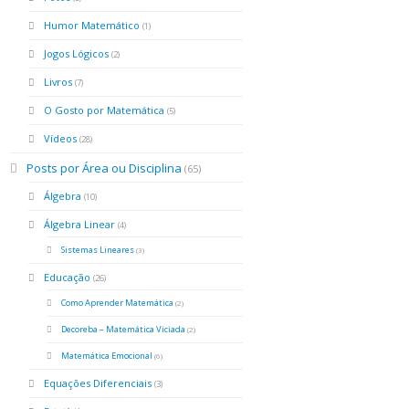
Humor Matemático
(1)
Jogos Lógicos
(2)
Livros
(7)
O Gosto por Matemática
(5)
Vídeos
(28)
Posts por Área ou Disciplina
(65)
Álgebra
(10)
Álgebra Linear
(4)
Sistemas Lineares
(3)
Educação
(26)
Como Aprender Matemática
(2)
Decoreba – Matemática Viciada
(2)
Matemática Emocional
(6)
Equações Diferenciais
(3)