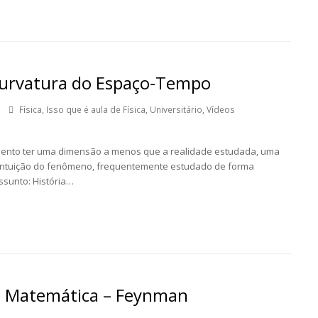
Curvatura do Espaço-Tempo
Física
,
Isso que é aula de Física
,
Universitário
,
Vídeos
imento ter uma dimensão a menos que a realidade estudada, uma
a intuição do fenômeno, frequentemente estudado de forma
ssunto: História…
a x Matemática – Feynman