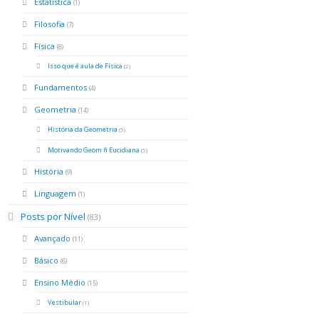
Estatística
(1)
Filosofia
(7)
Física
(8)
Isso que é aula de Física
(2)
Fundamentos
(4)
Geometria
(14)
História da Geometria
(5)
Motivando Geom ñ Eucidiana
(5)
História
(9)
Linguagem
(1)
Posts por Nível
(83)
Avançado
(11)
Básico
(6)
Ensino Médio
(15)
Vestibular
(1)