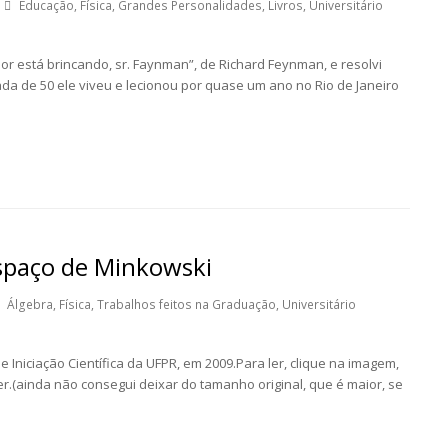
Educação
,
Física
,
Grandes Personalidades
,
Livros
,
Universitário
hor está brincando, sr. Faynman”, de Richard Feynman, e resolvi
da de 50 ele viveu e lecionou por quase um ano no Rio de Janeiro
spaço de Minkowski
Álgebra
,
Física
,
Trabalhos feitos na Graduação
,
Universitário
 Iniciação Científica da UFPR, em 2009.Para ler, clique na imagem,
.(ainda não consegui deixar do tamanho original, que é maior, se