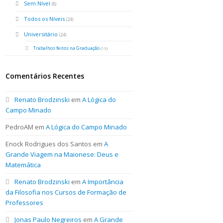
Sem Nível
(8)
Todos os Níveis
(24)
Universitário
(24)
Trabalhos feitos na Graduação
(13)
Comentários Recentes
Renato Brodzinski
em
A Lógica do
Campo Minado
PedroAM
em
A Lógica do Campo Minado
Enock Rodrigues dos Santos
em
A
Grande Viagem na Maionese: Deus e
Matemática
Renato Brodzinski
em
A Importância
da Filosofia nos Cursos de Formação de
Professores
Jonas Paulo Negreiros
em
A Grande