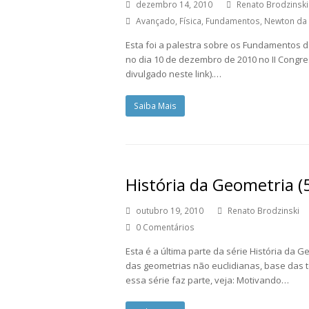
dezembro 14, 2010
Renato Brodzinski
Avançado
,
Física
,
Fundamentos
,
Newton da
Esta foi a palestra sobre os Fundamentos d
no dia 10 de dezembro de 2010 no II Congr
divulgado neste link).…
Saiba Mais
História da Geometria (5
outubro 19, 2010
Renato Brodzinski
0 Comentários
Esta é a última parte da série História da 
das geometrias não euclidianas, base das t
essa série faz parte, veja: Motivando…