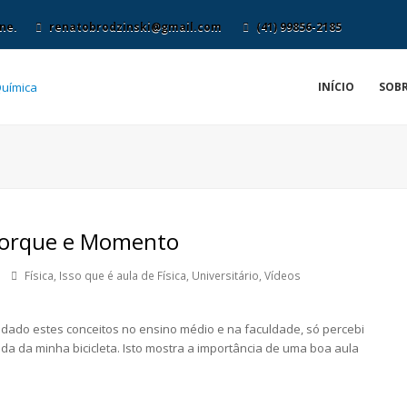
ne.
renatobrodzinski@gmail.com
(41) 99856-2185
INÍCIO
SOBR
Torque e Momento
Física
,
Isso que é aula de Física
,
Universitário
,
Vídeos
tudado estes conceitos no ensino médio e na faculdade, só percebi
da minha bicicleta. Isto mostra a importância de uma boa aula