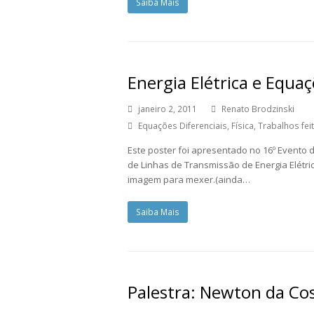
Saiba Mais
Energia Elétrica e Equaç
janeiro 2, 2011
Renato Brodzinski
Equações Diferenciais
,
Física
,
Trabalhos fe
Este poster foi apresentado no 16º Evento de
de Linhas de Transmissão de Energia Elétric
imagem para mexer.(ainda…
Saiba Mais
Palestra: Newton da Co