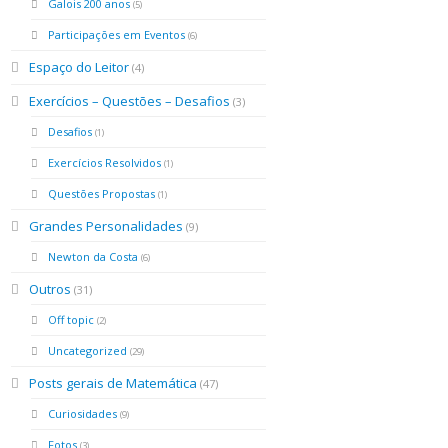
Galois 200 anos
(5)
Participações em Eventos
(6)
Espaço do Leitor
(4)
Exercícios – Questões – Desafios
(3)
Desafios
(1)
Exercícios Resolvidos
(1)
Questões Propostas
(1)
Grandes Personalidades
(9)
Newton da Costa
(6)
Outros
(31)
Off topic
(2)
Uncategorized
(29)
Posts gerais de Matemática
(47)
Curiosidades
(9)
Fotos
(3)