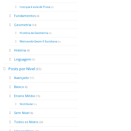
Isso que é aula de Física
(2)
Fundamentos
(4)
Geometria
(14)
História da Geometria
(5)
Motivando Geom ñ Eucidiana
(5)
História
(9)
Linguagem
(1)
Posts por Nível
(83)
Avançado
(11)
Básico
(6)
Ensino Médio
(15)
Vestibular
(1)
Sem Nível
(8)
Todos os Níveis
(24)
Universitário