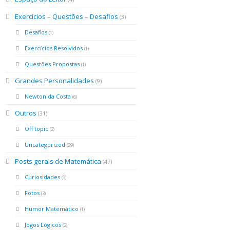
Exercícios – Questões – Desafios
(3)
Desafios
(1)
Exercícios Resolvidos
(1)
Questões Propostas
(1)
Grandes Personalidades
(9)
Newton da Costa
(6)
Outros
(31)
Off topic
(2)
Uncategorized
(29)
Posts gerais de Matemática
(47)
Curiosidades
(9)
Fotos
(3)
Humor Matemático
(1)
Jogos Lógicos
(2)