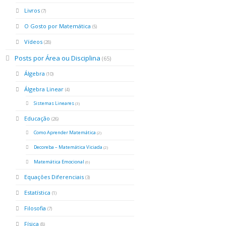
Livros
(7)
O Gosto por Matemática
(5)
Vídeos
(28)
Posts por Área ou Disciplina
(65)
Álgebra
(10)
Álgebra Linear
(4)
Sistemas Lineares
(3)
Educação
(26)
Como Aprender Matemática
(2)
Decoreba – Matemática Viciada
(2)
Matemática Emocional
(6)
Equações Diferenciais
(3)
Estatística
(1)
Filosofia
(7)
Física
(8)