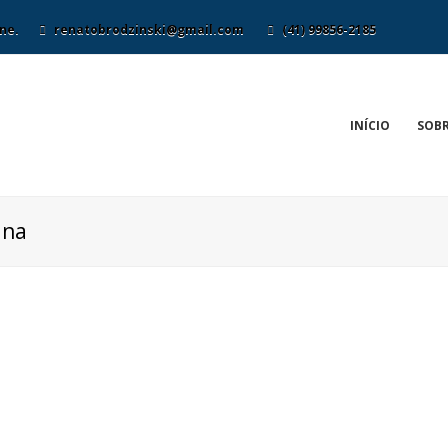
ne.
renatobrodzinski@gmail.com
(41) 99856-2185
INÍCIO
SOBR
ana