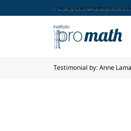
Aulas particulares de Matemática on-li
Testimonial by: Anne Lam