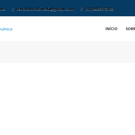
ne.
renatobrodzinski@gmail.com
(41) 99856-2185
INÍCIO
SOBR