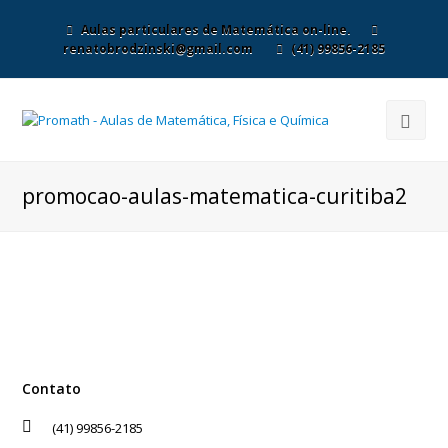
Aulas particulares de Matemática on-line.
renatobrodzinski@gmail.com
(41) 99856-2185
promocao-aulas-matematica-curitiba2
Contato
(41) 99856-2185