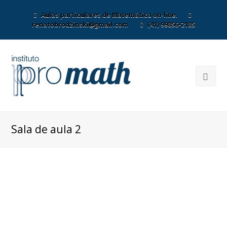
Aulas particulares de Matemática on-line.
renatobrodzinski@gmail.com
(41) 99856-2185
Sala de aula 2