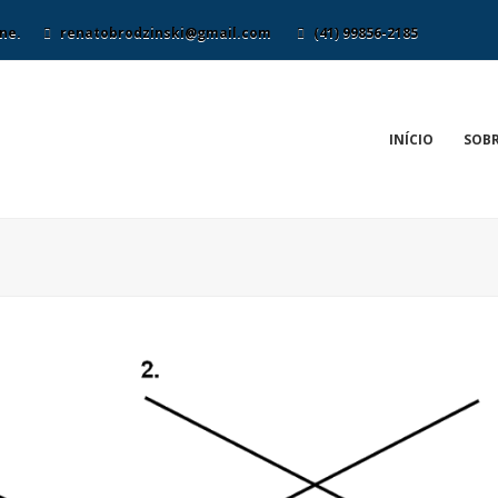
ne.
renatobrodzinski@gmail.com
(41) 99856-2185
INÍCIO
SOBR