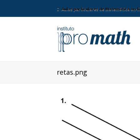
Aulas particulares de Matemática on-li
retas.png