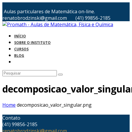
Aulas particulares de Matemática on-line.
renatobrodzinski@gmail.com
(41) 99856-2185
INÍCIO
SOBRE O INSTITUTO
CURSOS
BLOG
decomposicao_valor_singula
Home
decomposicao_valor_singular.png
Contato
(41) 99856-2185
renatobrodzinski@gmail.com