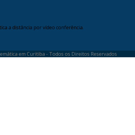
ca a distância por vídeo conferência.
temática em Curitiba - Todos os Direitos Reservados