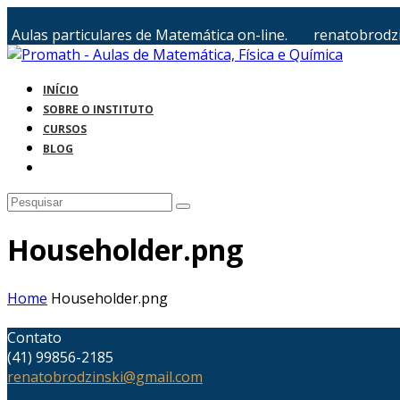
Aulas particulares de Matemática on-line.
renatobrodz
INÍCIO
SOBRE O INSTITUTO
CURSOS
BLOG
Householder.png
Home
Householder.png
Contato
(41) 99856-2185
renatobrodzinski@gmail.com