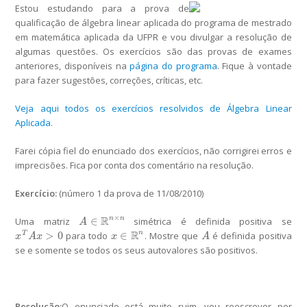
Estou estudando para a prova de
qualificação de álgebra linear aplicada do programa de mestrado
em matemática aplicada da UFPR e vou divulgar a resolução de
algumas questões. Os exercícios são das provas de exames
anteriores, disponíveis na
página do programa
. Fique à vontade
para fazer sugestões, correções, críticas, etc.
Veja aqui todos os exercícios resolvidos de Álgebra Linear
Aplicada
.
Farei cópia fiel do enunciado dos exercícios, não corrigirei erros e
imprecisões. Fica por conta dos comentário na resolução.
Exercício:
(número 1 da prova de 11/08/2010)
×
R
∈
n
n
Uma matriz
simétrica é definida positiva se
A
∈
R
n
×
n
A
R
>
0
∈
n
para todo
. Mostre que
é definida positiva
T
x
T
A
x
>
0
x
∈
R
n
A
x
A
x
x
A
se e somente se todos os seus autovalores são positivos.
Resolução:
O enunciado está muito ruim, vou reescrever por