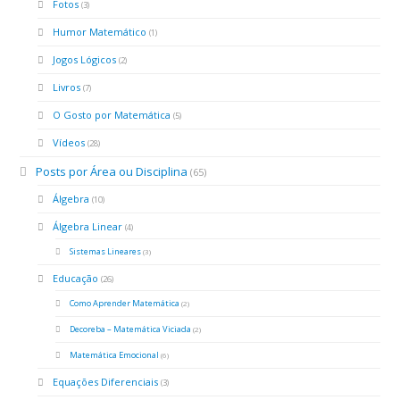
Fotos
(3)
Humor Matemático
(1)
Jogos Lógicos
(2)
Livros
(7)
O Gosto por Matemática
(5)
Vídeos
(28)
Posts por Área ou Disciplina
(65)
Álgebra
(10)
Álgebra Linear
(4)
Sistemas Lineares
(3)
Educação
(26)
Como Aprender Matemática
(2)
Decoreba – Matemática Viciada
(2)
Matemática Emocional
(6)
Equações Diferenciais
(3)