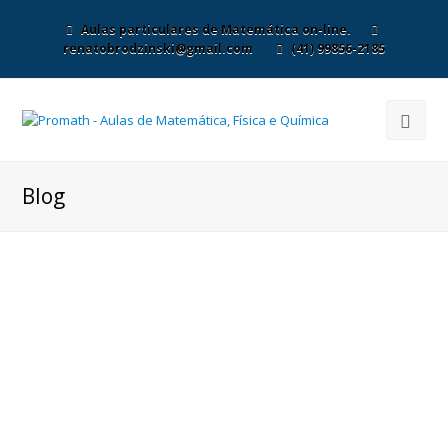
Aulas particulares de Matemática on-line.
renatobrodzinski@gmail.com
(41) 99856-2185
Blog