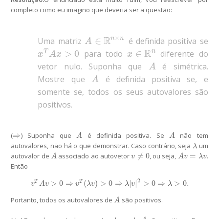
completo como eu imagino que deveria ser a questão:
×
R
n
n
∈
Uma matriz
é definida positiva se
A
∈
R
n
×
n
A
R
n
>
0
∈
T
para todo
diferente do
x
T
A
x
>
0
x
∈
R
n
x
A
x
x
vetor nulo. Suponha que
é simétrica.
A
A
Mostre que
é definida positiva se, e
A
A
somente se, todos os seus autovalores são
positivos.
⇒
(
) Suponha que
é definida positiva. Se
não tem
⇒
A
A
A
A
autovalores, não há o que demonstrar. Caso contrário, seja
um
λ
λ
≠
0
=
autovalor de
associado ao autovetor
, ou seja,
.
A
v
≠
0
A
v
=
λ
v
A
v
A
v
λ
v
Então
2
>
0
⇒
(
)
>
0
⇒
|
|
>
0
⇒
>
0.
T
T
v
T
A
v
>
0
⇒
v
T
(
λ
v
)
>
0
⇒
λ
|
v
|
2
>
0
⇒
λ
>
0.
v
A
v
v
λ
v
λ
v
λ
Portanto, todos os autovalores de
são positivos.
A
A