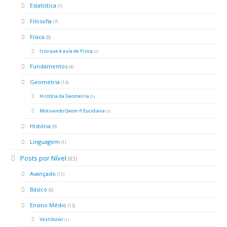
Estatística
(1)
Filosofia
(7)
Física
(8)
Isso que é aula de Física
(2)
Fundamentos
(4)
Geometria
(14)
História da Geometria
(5)
Motivando Geom ñ Eucidiana
(5)
História
(9)
Linguagem
(1)
Posts por Nível
(83)
Avançado
(11)
Básico
(6)
Ensino Médio
(15)
Vestibular
(1)