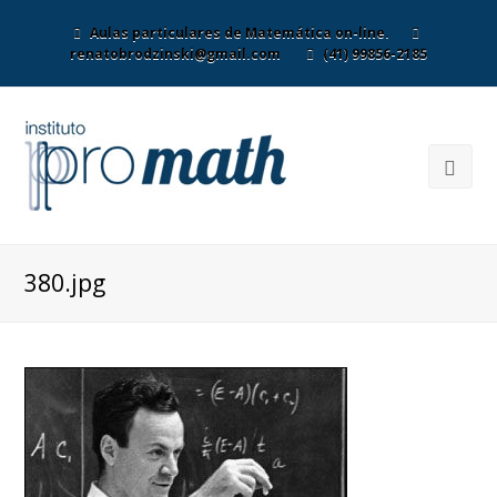
Aulas particulares de Matemática on-line.
renatobrodzinski@gmail.com
(41) 99856-2185
380.jpg