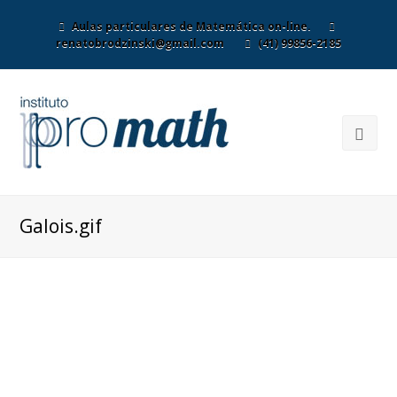
Aulas particulares de Matemática on-line.
renatobrodzinski@gmail.com
(41) 99856-2185
Galois.gif