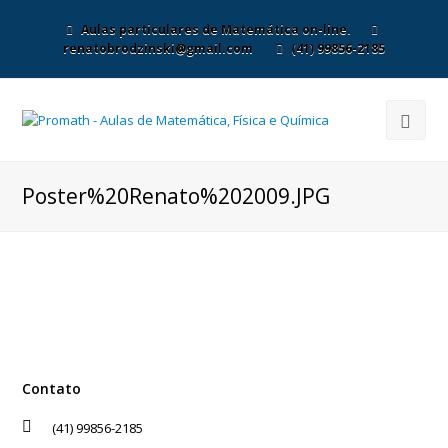
Aulas particulares de Matemática on-line.
renatobrodzinski@gmail.com
(41) 99856-2185
Poster%20Renato%202009.JPG
Contato
(41) 99856-2185