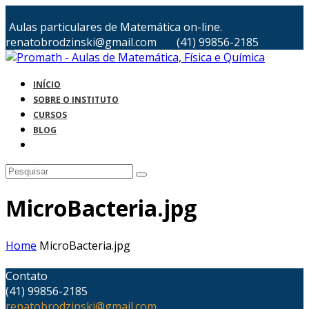
Aulas particulares de Matemática on-line.
renatobrodzinski@gmail.com
(41) 99856-2185
INÍCIO
SOBRE O INSTITUTO
CURSOS
BLOG
MicroBacteria.jpg
Home
MicroBacteria.jpg
Contato
(41) 99856-2185
renatobrodzinski@gmail.com