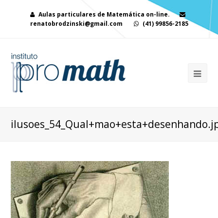
Aulas particulares de Matemática on-line.
renatobrodzinski@gmail.com
(41) 99856-2185
ilusoes_54_Qual+mao+esta+desenhando.j