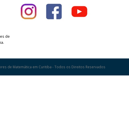
res de
ia.
sores de Matemática em Curitiba - Todos os Direitos Reservados