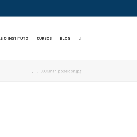
E O INSTITUTO
CURSOS
BLOG
0036man_poseidon.jpg