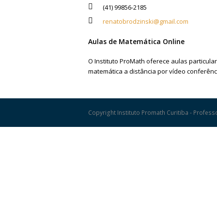
(41) 99856-2185
renatobrodzinski@gmail.com
Aulas de Matemática Online
O Instituto ProMath oferece aulas particula
matemática a distância por vídeo conferênc
Copyright Instituto Promath Curitiba - Profes