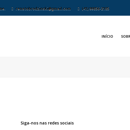
ne.
renatobrodzinski@gmail.com
(41) 99856-2185
INÍCIO
SOBR
Siga-nos nas redes sociais