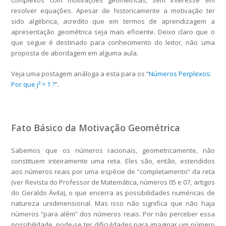
complexos com motivações geométricas, sem interesse em
resolver equações. Apesar de historicamente a motivação ter
sido algébrica, acredito que em termos de aprendizagem a
apresentação geométrica seja mais eficiente. Deixo claro que o
que segue é destinado para conhecimento do leitor, não uma
proposta de abordagem em alguma aula.
Veja uma postagem análoga a esta para os “
Números Perplexos:
Por que j² = 1 ?
”.
Fato Básico da Motivação Geométrica
Sabemos que os números racionais, geometricamente, não
constituem inteiramente uma reta. Eles são, então, estendidos
aos números reais por uma espécie de “completamento” da reta
(ver Revista do Professor de Matemática, números 05 e 07, artigos
do Geraldo Ávila), o que encerra as possibilidades numéricas de
natureza unidimensional. Mas isso não significa que não haja
números “para além” dos números reais. Por não perceber essa
possibilidade, pode-se ter dificuldades para imaginar um número