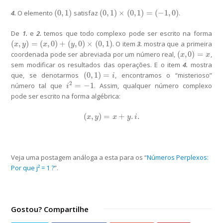
(
0
,
1
)
(
0
,
1
)
×
(
0
,
1
)
=
(
−
1
,
0
)
4.
O elemento
satisfaz
.
(
0
,
1
)
(
0
,
1
)
×
(
0
,
1
)
=
(
−
1
,
0
)
De
1.
e
2.
temos que todo complexo pode ser escrito na forma
(
,
)
=
(
,
0
)
+
(
,
0
)
×
(
0
,
1
)
. O item
3.
mostra que a primeira
(
x
,
y
)
=
(
x
,
0
)
+
(
y
,
0
)
×
(
0
,
1
)
x
y
x
y
(
,
0
)
=
coordenada pode ser abreviada por um número real,
,
(
x
,
0
)
=
x
x
x
sem modificar os resultados das operações. E o item
4.
mostra
(
0
,
1
)
=
que, se denotarmos
, encontramos o “misterioso”
(
0
,
1
)
=
i
i
2
=
−
1
número tal que
. Assim, qualquer número complexo
i
2
=
−
1
i
pode ser escrito na
forma algébrica
:
(
,
)
=
+
.
.
(
x
,
y
)
=
x
+
y
.
i
.
x
y
x
y
i
Veja uma postagem análoga a esta para os “
Números Perplexos:
Por que j² = 1 ?
”.
Gostou? Compartilhe