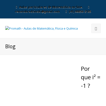
Aulas particulares de Matemática on-line.
renatobrodzinski@gmail.com
(41) 99856-2185
Blog
Por
que i² =
-1 ?