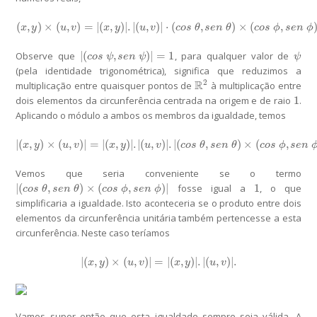
(
,
)
×
(
,
)
=
|
(
,
)
|
.
|
(
,
)
|
⋅
(
,
)
×
(
,
(
x
,
y
)
×
(
u
,
v
)
=
|
(
x
,
y
)
|
.
|
(
u
,
v
)
|
⋅
(
c
o
s
θ
,
s
e
n
θ
)
×
(
c
o
s
ϕ
,
s
e
n
ϕ
)
.
x
y
u
v
x
y
u
v
c
o
s
θ
s
e
n
θ
c
o
s
ϕ
s
e
n
ϕ
|
(
,
)
|
=
1
Observe que
, para qualquer valor de
|
(
c
o
s
ψ
,
s
e
n
ψ
)
|
=
1
ψ
c
o
s
ψ
s
e
n
ψ
ψ
(pela identidade trigonométrica), significa que reduzimos a
2
R
multiplicação entre quaisquer pontos de
à multiplicação entre
R
2
1
dois elementos da circunferência centrada na origem e de raio
.
1
Aplicando o módulo a ambos os membros da igualdade, temos
|
(
,
)
×
(
,
)
|
=
|
(
,
)
|
.
|
(
,
)
|
.
|
(
,
)
×
(
,
|
(
x
,
y
)
×
(
u
,
v
)
|
=
|
(
x
,
y
)
|
.
|
(
u
,
v
)
|
.
|
(
c
o
s
θ
,
s
e
n
θ
)
×
(
c
o
s
ϕ
,
s
e
n
ϕ
)
|
.
x
y
u
v
x
y
u
v
c
o
s
θ
s
e
n
θ
c
o
s
ϕ
s
e
n
Vemos que seria conveniente se o termo
|
(
,
)
×
(
,
)
|
1
fosse igual a
, o que
|
(
c
o
s
θ
,
s
e
n
θ
)
×
(
c
o
s
ϕ
,
s
e
n
ϕ
)
|
1
c
o
s
θ
s
e
n
θ
c
o
s
ϕ
s
e
n
ϕ
simplificaria a igualdade. Isto aconteceria se o produto entre dois
elementos da circunferência unitária também pertencesse a esta
circunferência. Neste caso teríamos
|
(
,
)
×
(
,
)
|
=
|
(
,
)
|
.
|
(
,
)
|
.
|
(
x
,
y
)
×
(
u
,
v
)
|
=
|
(
x
,
y
)
|
.
|
(
u
,
v
)
|
.
x
y
u
v
x
y
u
v
Vamos supor então que esta igualdade sempre seja válida. A