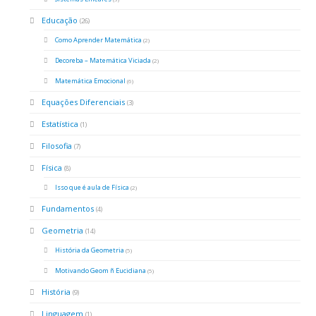
Educação
(26)
Como Aprender Matemática
(2)
Decoreba – Matemática Viciada
(2)
Matemática Emocional
(6)
Equações Diferenciais
(3)
Estatística
(1)
Filosofia
(7)
Física
(8)
Isso que é aula de Física
(2)
Fundamentos
(4)
Geometria
(14)
História da Geometria
(5)
Motivando Geom ñ Eucidiana
(5)
História
(9)
Linguagem
(1)