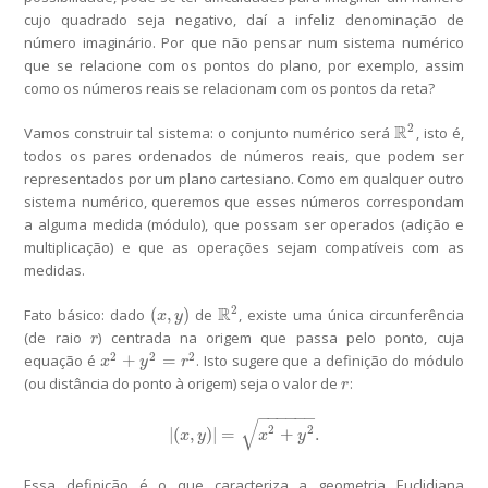
cujo quadrado seja negativo, daí a infeliz denominação de
número imaginário. Por que não pensar num sistema numérico
que se relacione com os pontos do plano, por exemplo, assim
como os números reais se relacionam com os pontos da reta?
2
R
Vamos construir tal sistema: o conjunto numérico será
, isto é,
R
2
todos os pares ordenados de números reais, que podem ser
representados por um plano cartesiano. Como em qualquer outro
sistema numérico, queremos que esses números correspondam
a alguma medida (módulo), que possam ser operados (adição e
multiplicação) e que as operações sejam compatíveis com as
medidas.
2
R
(
,
)
Fato básico: dado
de
, existe uma única circunferência
(
x
,
y
)
R
2
x
y
(de raio
) centrada na origem que passa pelo ponto, cuja
r
r
2
2
2
+
=
equação é
. Isto sugere que a definição do módulo
x
2
+
y
2
=
r
2
x
y
r
(ou distância do ponto à origem) seja o valor de
:
r
r
−
−
−
−
−
−
√
2
2
|
(
,
)
|
=
+
.
|
(
x
,
y
)
|
=
x
2
+
y
2
.
x
y
x
y
Essa definição é o que caracteriza a geometria Euclidiana