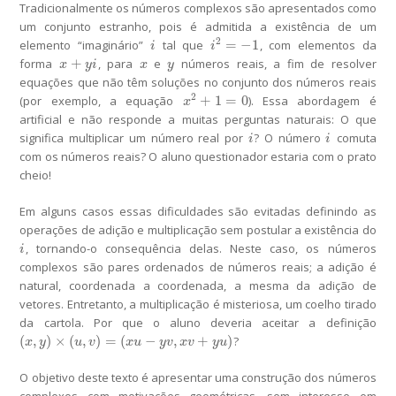
Tradicionalmente os números complexos são apresentados como
um conjunto estranho, pois é admitida a existência de um
2
=
−
1
elemento “imaginário”
tal que
, com elementos da
i
i
2
=
−
1
i
i
+
forma
, para
e
números reais, a fim de resolver
x
+
y
i
x
y
x
y
i
x
y
equações que não têm soluções no conjunto dos números reais
2
+
1
=
0
(por exemplo, a equação
). Essa abordagem é
x
2
+
1
=
0
x
artificial e não responde a muitas perguntas naturais: O que
significa multiplicar um número real por
? O número
comuta
i
i
i
i
com os números reais? O aluno questionador estaria com o prato
cheio!
Em alguns casos essas dificuldades são evitadas definindo as
operações de adição e multiplicação sem postular a existência do
, tornando-o consequência delas. Neste caso, os números
i
i
complexos são pares ordenados de números reais; a adição é
natural, coordenada a coordenada, a mesma da adição de
vetores. Entretanto, a multiplicação é misteriosa, um coelho tirado
da cartola. Por que o aluno deveria aceitar a definição
(
,
)
×
(
,
)
=
(
−
,
+
)
?
(
x
,
y
)
×
(
u
,
v
)
=
(
x
u
−
y
v
,
x
v
+
y
u
)
x
y
u
v
x
u
y
v
x
v
y
u
O objetivo deste texto é apresentar uma construção dos números