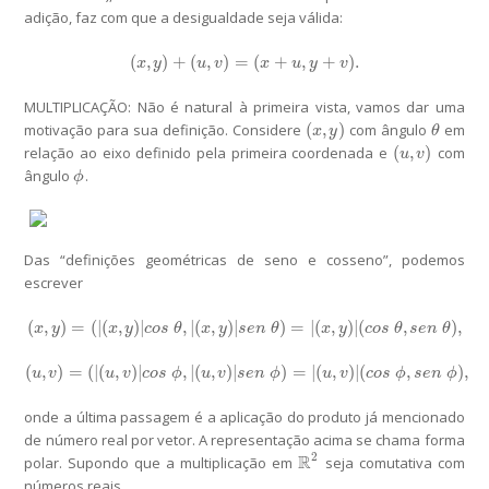
adição, faz com que a desigualdade seja válida:
(
,
)
+
(
,
)
=
(
+
,
+
)
.
(
x
,
y
)
+
(
u
,
v
)
=
(
x
+
u
,
y
+
v
)
.
x
y
u
v
x
u
y
v
MULTIPLICAÇÃO:
Não é natural à primeira vista, vamos dar uma
(
,
)
motivação para sua definição. Considere
com ângulo
em
(
x
,
y
)
θ
x
y
θ
(
,
)
relação ao eixo definido pela primeira coordenada e
com
(
u
,
v
)
u
v
ângulo
.
ϕ
ϕ
Das “definições geométricas de seno e cosseno”, podemos
escrever
(
,
)
=
(
|
(
,
)
|
,
|
(
,
)
|
)
=
|
(
,
)
|
(
,
)
,
(
x
,
y
)
=
(
|
(
x
,
y
)
|
c
o
s
θ
,
|
(
x
,
y
)
|
s
e
n
θ
)
=
|
(
x
,
y
)
|
(
c
o
s
θ
,
s
e
n
θ
)
,
x
y
x
y
c
o
s
θ
x
y
s
e
n
θ
x
y
c
o
s
θ
s
e
n
θ
(
,
)
=
(
|
(
,
)
|
,
|
(
,
)
|
)
=
|
(
,
)
|
(
,
)
,
(
u
,
v
)
=
(
|
(
u
,
v
)
|
c
o
s
ϕ
,
|
(
u
,
v
)
|
s
e
n
ϕ
)
=
|
(
u
,
v
)
|
(
c
o
s
ϕ
,
s
e
n
ϕ
)
,
u
v
u
v
c
o
s
ϕ
u
v
s
e
n
ϕ
u
v
c
o
s
ϕ
s
e
n
ϕ
onde a última passagem é a aplicação do produto já mencionado
de número real por vetor. A representação acima se chama
forma
2
R
polar
. Supondo que a multiplicação em
seja comutativa com
R
2
números reais,