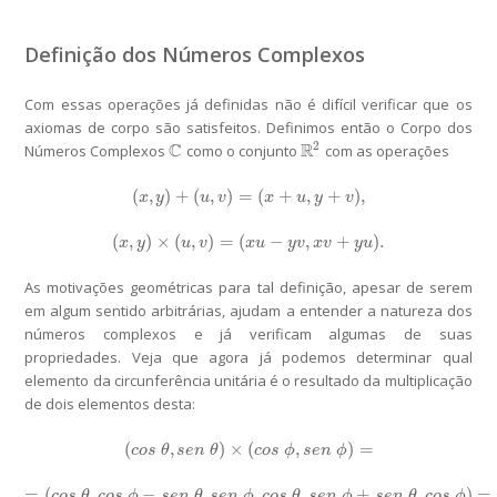
Definição dos Números Complexos
Com essas operações já definidas não é difícil verificar que os
axiomas de corpo são satisfeitos. Definimos então o
Corpo dos
2
C
R
Números Complexos
como o conjunto
com as operações
C
R
2
(
,
)
+
(
,
)
=
(
+
,
+
)
,
(
x
,
y
)
+
(
u
,
v
)
=
(
x
+
u
,
y
+
v
)
,
x
y
u
v
x
u
y
v
(
,
)
×
(
,
)
=
(
−
,
+
)
.
(
x
,
y
)
×
(
u
,
v
)
=
(
x
u
−
y
v
,
x
v
+
y
u
)
.
x
y
u
v
x
u
y
v
x
v
y
u
As motivações geométricas para tal definição, apesar de serem
em algum sentido arbitrárias, ajudam a entender a natureza dos
números complexos e já verificam algumas de suas
propriedades. Veja que agora já podemos determinar qual
elemento da circunferência unitária é o resultado da multiplicação
de dois elementos desta:
(
,
)
×
(
,
)
=
(
c
o
s
θ
,
s
e
n
θ
)
×
(
c
o
s
ϕ
,
s
e
n
ϕ
)
=
c
o
s
θ
s
e
n
θ
c
o
s
ϕ
s
e
n
ϕ
=
(
.
−
.
,
.
+
.
)
=
=
(
c
o
s
θ
.
c
o
s
ϕ
−
s
e
n
θ
.
s
e
n
ϕ
,
c
o
s
θ
.
s
e
n
ϕ
+
s
e
n
θ
.
c
o
s
ϕ
)
=
c
o
s
θ
c
o
s
ϕ
s
e
n
θ
s
e
n
ϕ
c
o
s
θ
s
e
n
ϕ
s
e
n
θ
c
o
s
ϕ