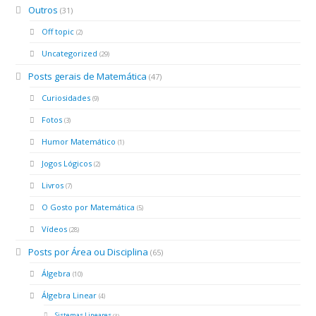
Outros
(31)
Off topic
(2)
Uncategorized
(29)
Posts gerais de Matemática
(47)
Curiosidades
(9)
Fotos
(3)
Humor Matemático
(1)
Jogos Lógicos
(2)
Livros
(7)
O Gosto por Matemática
(5)
Vídeos
(28)
Posts por Área ou Disciplina
(65)
Álgebra
(10)
Álgebra Linear
(4)
Sistemas Lineares
(3)