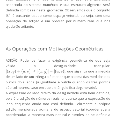
associada ao sistema numérico, e sua estrutura algébrica será
definida com base nesta geometria. Observamos que o conjunto
2
R
é bastante usado como espaço vetorial, ou seja, com uma
R
2
operação de adição e um produto por número real, que nos
ajudarão adiante.
As Operações com Motivações Geométricas
ADIÇÃO:
Podemos fazer a exigência geométrica de que seja
válida a desigualdade triangular:
|
(
,
)
+
(
,
)
|
≤
|
(
,
)
|
+
|
(
,
)
|
,
que significa que a medida
|
(
x
,
y
)
+
(
u
,
v
)
|
≤
|
(
x
,
y
)
|
+
|
(
u
,
v
)
|
,
x
y
u
v
x
y
u
v
de um lado de um triângulo é menor que a soma das medidas dos
outros dois lados (a igualdade é válida quando os três pontos
são colineares, caso em que o triângulo fica degenerado).
A expressão do lado direito da desigualdade está bem definida,
pois é a adição de números reais, enquanto que a expressão do
lado esquerdo ainda não está definida. Felizmente a própria
adição mencionada acima, a do espaço vetorial (coordenada a
coordenada), a maneira mais natural e simples de se definir a