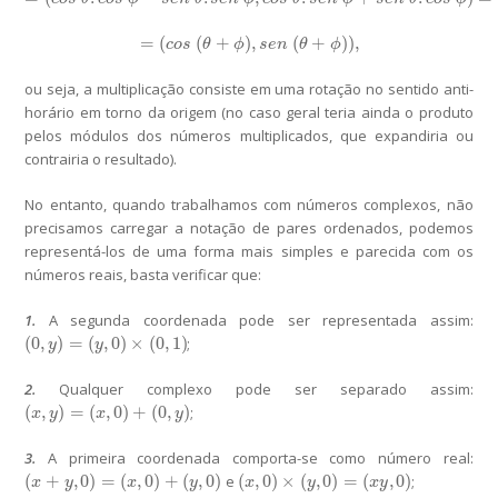
=
(
(
+
)
,
(
+
)
)
,
=
(
c
o
s
(
θ
+
ϕ
)
,
s
e
n
(
θ
+
ϕ
)
)
,
c
o
s
θ
ϕ
s
e
n
θ
ϕ
ou seja, a multiplicação consiste em uma rotação no sentido anti-
horário em torno da origem (no caso geral teria ainda o produto
pelos módulos dos números multiplicados, que expandiria ou
contrairia o resultado).
No entanto, quando trabalhamos com números complexos, não
precisamos carregar a notação de pares ordenados, podemos
representá-los de uma forma mais simples e parecida com os
números reais, basta verificar que:
1.
A segunda coordenada pode ser representada assim:
(
0
,
)
=
(
,
0
)
×
(
0
,
1
)
;
(
0
,
y
)
=
(
y
,
0
)
×
(
0
,
1
)
y
y
2.
Qualquer complexo pode ser separado assim:
(
,
)
=
(
,
0
)
+
(
0
,
)
;
(
x
,
y
)
=
(
x
,
0
)
+
(
0
,
y
)
x
y
x
y
3.
A primeira coordenada comporta-se como número real:
(
+
,
0
)
=
(
,
0
)
+
(
,
0
)
(
,
0
)
×
(
,
0
)
=
(
,
0
)
e
;
(
x
+
y
,
0
)
=
(
x
,
0
)
+
(
y
,
0
)
(
x
,
0
)
×
(
y
,
0
)
=
(
x
y
,
0
)
x
y
x
y
x
y
x
y