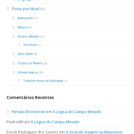
Posts por Nível
(83)
Avançado
(11)
Básico
(6)
Ensino Médio
(15)
Vestibular
(1)
Sem Nível
(8)
Todos os Níveis
(24)
Universitário
(24)
Trabalhos feitos na Graduação
(13)
Comentários Recentes
Renato Brodzinski
em
A Lógica do Campo Minado
PedroAM
em
A Lógica do Campo Minado
Enock Rodrigues dos Santos
em
A Grande Viagem na Maionese: