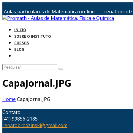
Aulas particulares de Matemática on-line.
renatobrodz
INÍCIO
SOBRE O INSTITUTO
CURSOS
BLOG
CapaJornal.JPG
Home
CapaJornal.JPG
Contato
(41) 99856-2185
renatobrodzinski@gmail.com