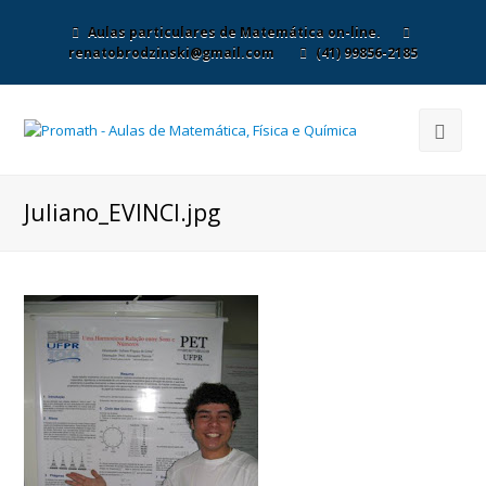
Aulas particulares de Matemática on-line.
renatobrodzinski@gmail.com
(41) 99856-2185
Juliano_EVINCI.jpg