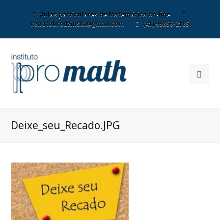
Aulas particulares de Matemática on-line.
renatobrodzinski@gmail.com
(41) 99856-2185
Deixe_seu_Recado.JPG